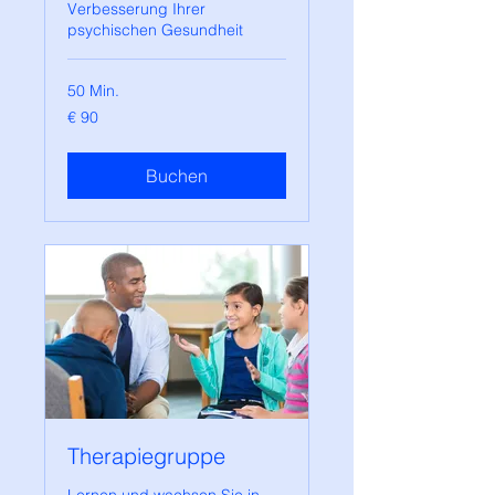
Verbesserung Ihrer
psychischen Gesundheit
50 Min.
90
€ 90
Euro
Buchen
Therapiegruppe