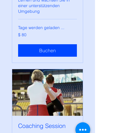
Lernen und wachsen Sie in
einer unterstützenden
Umgebung
Tage werden geladen ...
80
$ 80
US-
Dollar
Buchen
Coaching Session